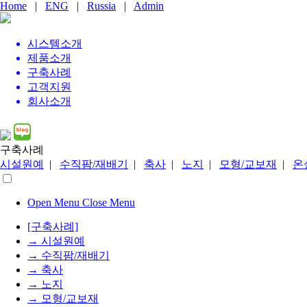
Home
|
ENG
|
Russia
|
Admin
시스템
소개
제품
소개
구축사례
고객지원
회사소개
구축사례
시설원예
|
수직팜/재배기
|
축사
|
노지
|
모형/교보재
|
온
Open Menu
Close Menu
[구축사례]
→ 시설원예
→ 수직팜/재배기
→ 축사
→ 노지
→ 모형/교보재